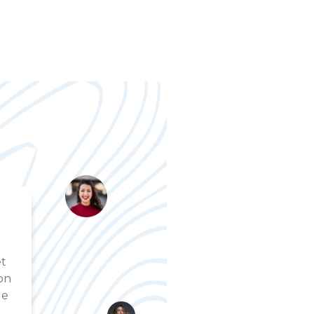
Étude de cas n°2
et
Notre cliente a été renversée par une voitu
on
de piéton et a présenté un polytraumatis
le
traumatisme crânien. L’Expert judiciaire a 
d’incapacité à 55%. La compagnie d’assurance