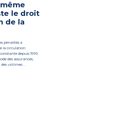
e même
te le droit
n de la
s pénalités à
 la circulation:
constante depuis 1999.
 code des assurances,
des victimes ...