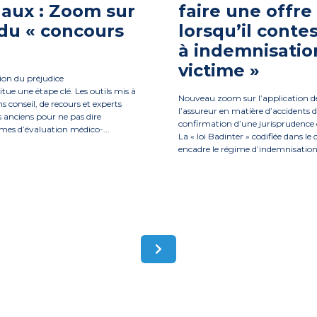
aux : Zoom sur
faire une offr
du « concours
lorsqu’il contes
»
à indemnisatio
victime »
ion du préjudice
titue une étape clé. Les outils mis à
Nouveau zoom sur l’application de
s conseil, de recours et experts
l’assureur en matière d’accidents de
 anciens pour ne pas dire
confirmation d’une jurisprudence 
èmes d’évaluation médico-...
La « loi Badinter » codifiée dans le
encadre le régime d’indemnisation 