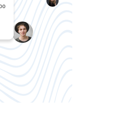
00
adressé une offre d’indemnisation d’un mo
299.000€.
Nous obtiendrons une indemnisation fi
1.277.000€ + 450.000€ (intérêts majorés