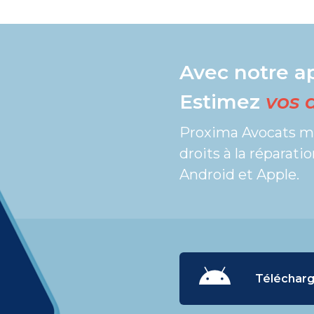
Avec notre ap
Estimez
vos d
Proxima Avocats me
droits à la réparat
Android et Apple.
Télécharg