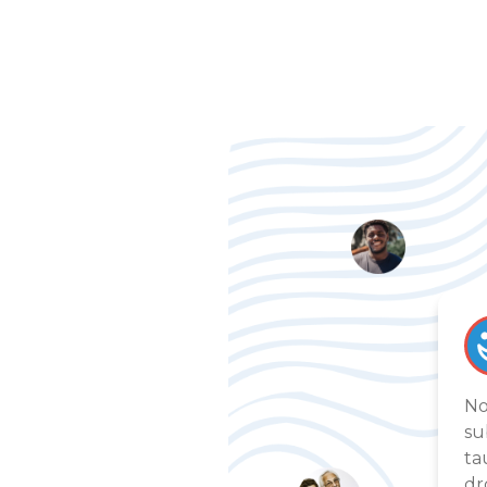
No
su
ta
dr