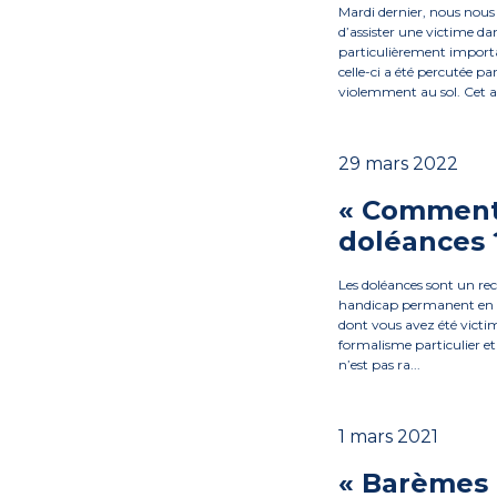
Mardi dernier, nous nou
d’assister une victime dan
particulièrement important
celle-ci a été percutée pa
violemment au sol. Cet ac
29 mars 2022
« Comment 
doléances 
Les doléances sont un recue
handicap permanent en li
dont vous avez été victi
formalisme particulier et 
n’est pas ra...
1 mars 2021
« Barèmes 