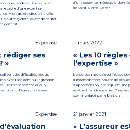
d’une expertise médicale ordonnée p
s sommes rendus à Bordeaux afin
de Saint-Pierre. Ce der...
s le cadre d’une expertise
e. Alors qu’elle circulait à vélo,
r un autre cycliste, avant de chuter
cident est...
Expertise
11 mars 2022
rédiger ses
« Les 10 règles
? »
l’expertise »
il écrit des difficultés liées au
L’expertise médicale est l’étape clé
en avec l’accident ou l’agression
d’indemnisation. Source de beauc
me. Elles n’emportent aucun
d’appréhension, elle requiert une
se doivent d’être spontanées. Il
et attentive. Grâce à ces 10 règles d
communiqué par le biais d’ar...
Expertise
21 janvier 2021
d’évaluation
« L’assureur es