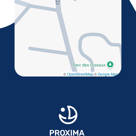
©
OpenStreetMap
©
Google Maps