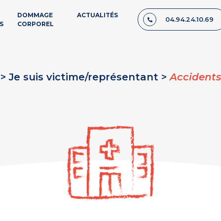
DOMMAGE
ACTUALITÉS
04.94.24.10.69
S
CORPOREL
 >
Je suis victime/représentant >
Accident