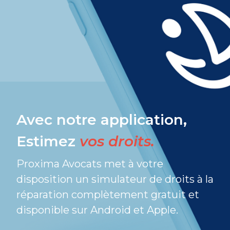
Avec notre application,
Estimez
vos droits.
Proxima Avocats met à votre
disposition un simulateur de droits à la
réparation complètement gratuit et
disponible sur Android et Apple.