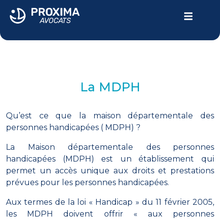
LE CABINET
VOTRE PARCOURS
La MDPH
DOMMAGE CORPOREL
ACTUALITÉS
Qu’est ce que la maison départementale des
personnes handicapées ( MDPH) ?
Contactez-nous
La Maison départementale des personnes
handicapées (MDPH) est un établissement qui
04.94.24.10.69
permet un accès unique aux droits et prestations
prévues pour les personnes handicapées.
Aux termes de la loi « Handicap » du 11 février 2005,
les MDPH doivent offrir « aux personnes