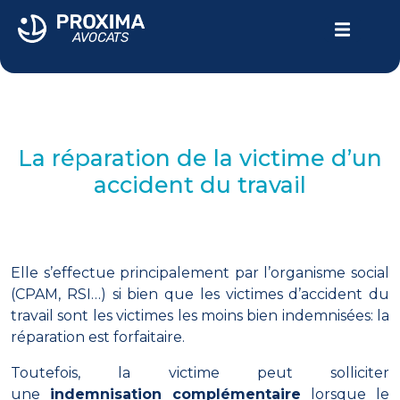
LE CABINET
VOTRE PARCOURS
La réparation de la victime d’un
DOMMAGE CORPOREL
accident du travail
ACTUALITÉS
Contactez-nous
Elle s’effectue principalement par l’organisme social
(CPAM, RSI…) si bien que les victimes d’accident du
04.94.24.10.69
travail sont les victimes les moins bien indemnisées: la
réparation est forfaitaire.
Toutefois, la victime peut solliciter
une
indemnisation complémentaire
lorsque le